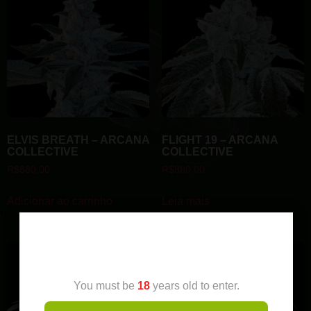
ELVIS BREATH – ARCANA
FLIGHT 19 – ARCANA
COLLECTIVE
COLLECTIVE
R$
880.00
R$
880.00
Adicionar ao carrinho
Leia mais
AGE VERIFICATION
You must be
18
years old to enter.