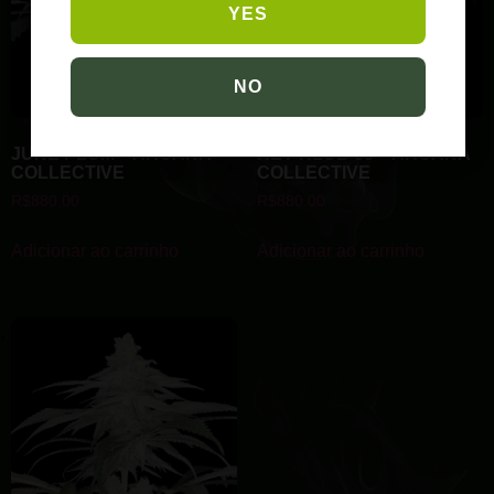
YES
NO
JUNE PLUM – ARCANA
KEY KLUB 33 – ARCANA
COLLECTIVE
COLLECTIVE
R$
880.00
R$
880.00
Adicionar ao carrinho
Adicionar ao carrinho