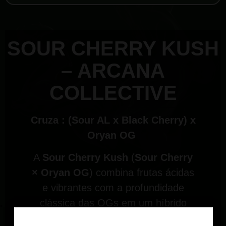
SOUR CHERRY KUSH
– ARCANA
COLLECTIVE
Cruza : (Sour AL x Black Cherry) x
Oryan OG
A
Sour Cherry Kush
(
Sour Cherry
× Oryan OG
) combina frutas ácidas
e vibrantes com a profundidade
clássica das OGs em um híbrido
60% índica / 40% sativa
,