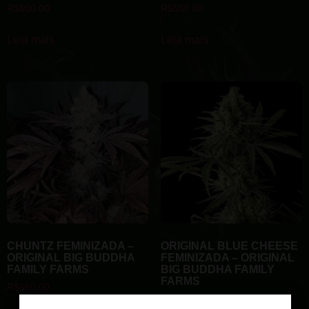
R$
600.00
R$
550.00
Leia mais
Leia mais
CHUNTZ FEMINIZADA –
ORIGINAL BLUE CHEESE
ORIGINAL BIG BUDDHA
FEMINIZADA – ORIGINAL
FAMILY FARMS
BIG BUDDHA FAMILY
FARMS
R$
550.00
R$
480.00