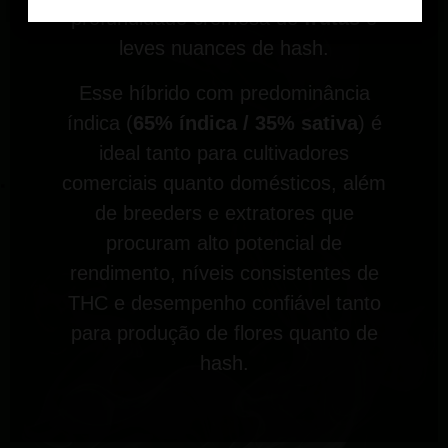
profundidade cremosa de
frutas
e
leves nuances de hash.
Esse híbrido com predominância
índica (
65% índica / 35% sativa
) é
ideal tanto para cultivadores
comerciais quanto domésticos, além
de breeders e extratores que
procuram alto potencial de
rendimento, níveis consistentes de
THC e desempenho confiável tanto
para produção de flores quanto de
hash.