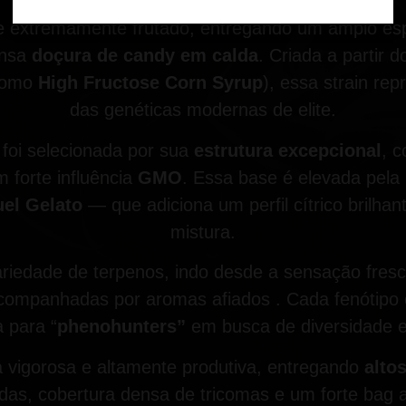
 e extremamente frutado, entregando um amplo es
ensa
doçura de candy em calda
. Criada a partir 
 como
High Fructose Corn Syrup
), essa strain re
das genéticas modernas de elite.
foi selecionada por sua
estrutura excepcional
, c
 forte influência
GMO
. Essa base é elevada pela
uel Gelato
— que adiciona um perfil cítrico brilh
mistura.
iedade de terpenos, indo desde a sensação fre
ompanhadas por aromas afiados . Cada fenótipo of
 para “
phenohunters”
em busca de diversidade e 
 vigorosa e altamente produtiva, entregando
alto
das, cobertura densa de tricomas e um forte bag a