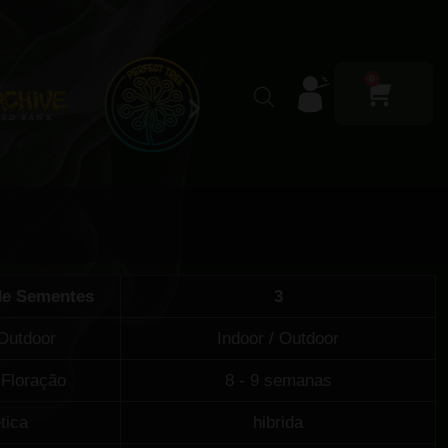
0
de Sementes
3
 Outdoor
Indoor / Outdoor
Floração
8 - 9 semanas
tica
hibrida