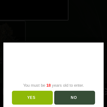
AGE
VERIFICATION
You must be
18
years old to enter.
 MOON – COMPOUND G
YES
NO
Cruza : Ice Cream Man #5 x Black Amber