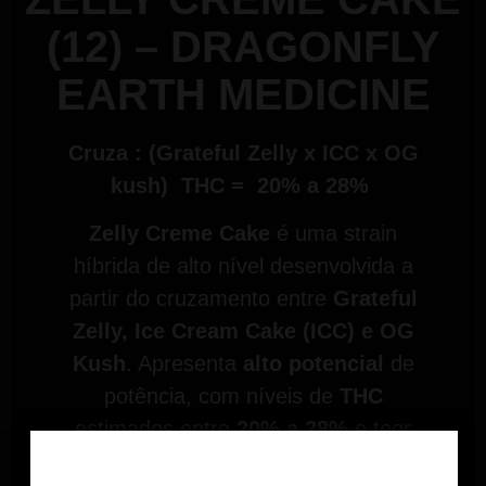
(12) – DRAGONFLY
EARTH MEDICINE
Cruza : (Grateful Zelly x ICC x OG
kush) THC = 20% a 28%
Zelly Creme Cake
é uma strain
híbrida de alto nível desenvolvida a
partir do cruzamento entre
Grateful
Zelly, Ice Cream Cake (ICC) e OG
Kush
. Apresenta
alto potencial
de
potência, com níveis de
THC
estimados entre
20% a 28%
e teor
de CBD baixo, geralmente inferior a