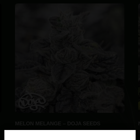
MELON MELANGE – DOJA SEEDS
R$
760.00