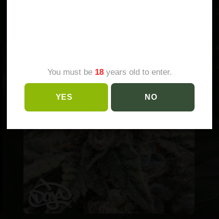
AGE
Adicionar ao carrinho
VERIFICATION
You must be
18
years old to enter.
YES
NO