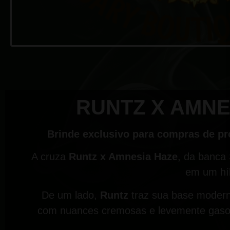
RUNTZ X AMNES
Brinde exclusivo para compras de pr
A cruza
Runtz x Amnesia Haze
, da banca
em um híb
De um lado,
Runtz
traz sua base moderna
com nuances cremosas e levemente gasosa