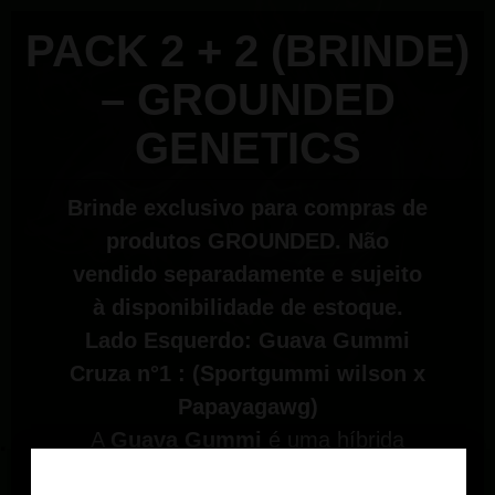
PACK 2 + 2 (BRINDE)
– GROUNDED
GENETICS
Brinde exclusivo para compras de
produtos GROUNDED. Não
vendido separadamente e sujeito
à disponibilidade de estoque.
Lado Esquerdo:
Guava Gummi
Cruza n°1 : (Sportgummi wilson x
Papayagawg)
A
Guava Gummi
é uma híbrida
moderna extremamente terpênica,